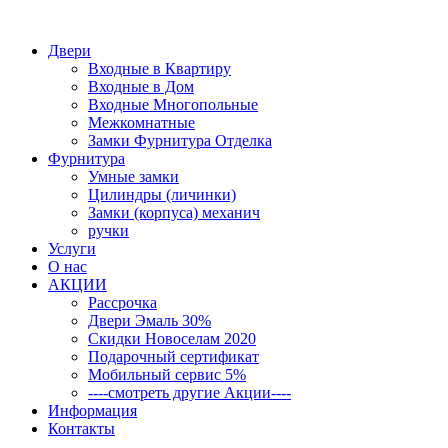
Двери
Входные в Квартиру
Входные в Дом
Входные Многопольные
Межкомнатные
Замки Фурнитура Отделка
Фурнитура
Умные замки
Цилиндры (личинки)
Замки (корпуса) механич
ручки
Услуги
О нас
АКЦИИ
Рассрочка
Двери Эмаль 30%
Скидки Новоселам 2020
Подарочный сертификат
Мобильный сервис 5%
----смотреть другие Акции----
Информация
Контакты