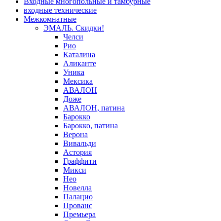
Входные многопольные и тамбурные
входные технические
Межкомнатные
ЭМАЛЬ. Скидки!
Челси
Рио
Каталина
Аликанте
Уника
Мексика
АВАЛОН
Доже
АВАЛОН, патина
Барокко
Барокко, патина
Верона
Вивальди
Астория
Граффити
Микси
Нео
Новелла
Палацио
Прованс
Премьера