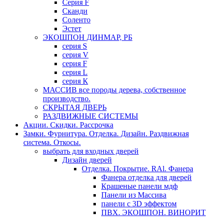
Серия F
Сканди
Соленто
Эстет
ЭКОШПОН ДИНМАР, РБ
серия S
серия V
серия F
серия L
серия К
МАССИВ все породы дерева, собственное
производство.
СКРЫТАЯ ДВЕРЬ
РАЗДВИЖНЫЕ СИСТЕМЫ
Акции. Скидки. Рассрочка
Замки. Фурнитура. Отделка. Дизайн. Раздвижная
система. Откосы.
выбрать для входных дверей
Дизайн дверей
Отделка. Покрытие. RAl. Фанера
Фанера отделка для дверей
Крашеные панели мдф
Панели из Массива
панели с 3D эффектом
ПВХ. ЭКОШПОН. ВИНОРИТ