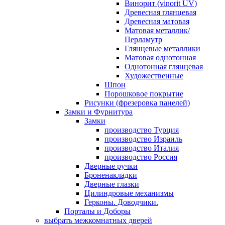
Винорит (vinorit UV)
Древесная глянцевая
Древесная матовая
Матовая металлик/
Перламутр
Глянцевые металлики
Матовая однотонная
Однотонная глянцевая
Художественные
Шпон
Порошковое покрытие
Рисунки (фрезеровка панелей)
Замки и Фурнитура
Замки
производство Турция
производство Израиль
производство Италия
производство Россия
Дверные ручки
Броненакладки
Дверные глазки
Цилиндровые механизмы
Герконы. Доводчики.
Порталы и Доборы
выбрать межкомнатных дверей