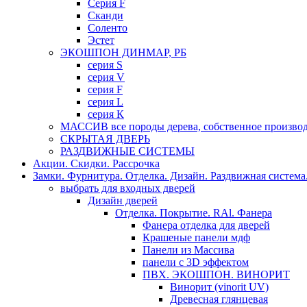
Серия F
Сканди
Соленто
Эстет
ЭКОШПОН ДИНМАР, РБ
серия S
серия V
серия F
серия L
серия К
МАССИВ все породы дерева, собственное производ
СКРЫТАЯ ДВЕРЬ
РАЗДВИЖНЫЕ СИСТЕМЫ
Акции. Скидки. Рассрочка
Замки. Фурнитура. Отделка. Дизайн. Раздвижная система
выбрать для входных дверей
Дизайн дверей
Отделка. Покрытие. RAl. Фанера
Фанера отделка для дверей
Крашеные панели мдф
Панели из Массива
панели с 3D эффектом
ПВХ. ЭКОШПОН. ВИНОРИТ
Винорит (vinorit UV)
Древесная глянцевая