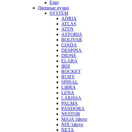
Estet
Дверные ручки
SYSTEM
ADRIA
ATLAS
ATEN
ASTORIA
BOLIVAR
GIADA
DESPINA
DIONE
ELARA
IRIS
ROCKET
RUBY
SPINAL
LIBRA
LENA
LARISSA
PALMA
PANDORA
NESTOR
MAJA 1фото
NIX 1фото
NETA