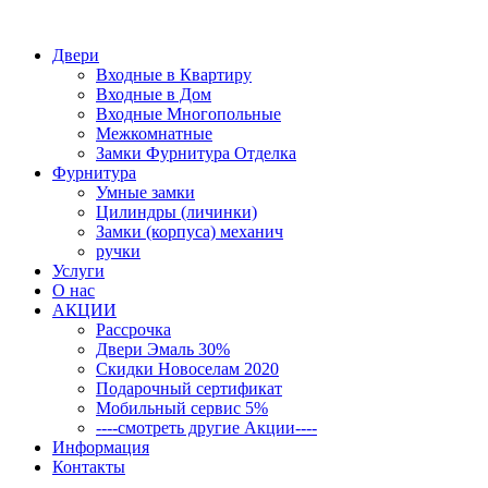
Двери
Входные в Квартиру
Входные в Дом
Входные Многопольные
Межкомнатные
Замки Фурнитура Отделка
Фурнитура
Умные замки
Цилиндры (личинки)
Замки (корпуса) механич
ручки
Услуги
О нас
АКЦИИ
Рассрочка
Двери Эмаль 30%
Скидки Новоселам 2020
Подарочный сертификат
Мобильный сервис 5%
----смотреть другие Акции----
Информация
Контакты