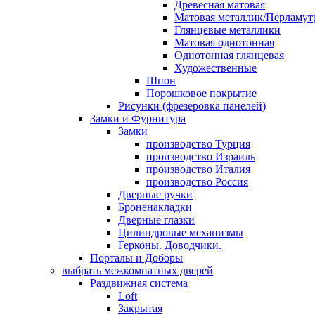
Древесная матовая
Матовая металлик/Перламут
Глянцевые металлики
Матовая однотонная
Однотонная глянцевая
Художественные
Шпон
Порошковое покрытие
Рисунки (фрезеровка панелей)
Замки и Фурнитура
Замки
производство Турция
производство Израиль
производство Италия
производство Россия
Дверные ручки
Броненакладки
Дверные глазки
Цилиндровые механизмы
Герконы. Доводчики.
Порталы и Доборы
выбрать межкомнатных дверей
Раздвижная система
Loft
Закрытая