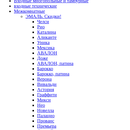
Входные многопольные и тамбурные
входные технические
Межкомнатные
ЭМАЛЬ. Скидки!
Челси
Рио
Каталина
Аликанте
Уника
Мексика
АВАЛОН
Доже
АВАЛОН, патина
Барокко
Барокко, патина
Верона
Вивальди
Астория
Граффити
Микси
Нео
Новелла
Палацио
Прованс
Премьера