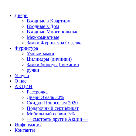
Двери
Входные в Квартиру
Входные в Дом
Входные Многопольные
Межкомнатные
Замки Фурнитура Отделка
Фурнитура
Умные замки
Цилиндры (личинки)
Замки (корпуса) механич
ручки
Услуги
О нас
АКЦИИ
Рассрочка
Двери Эмаль 30%
Скидки Новоселам 2020
Подарочный сертификат
Мобильный сервис 5%
----смотреть другие Акции----
Информация
Контакты