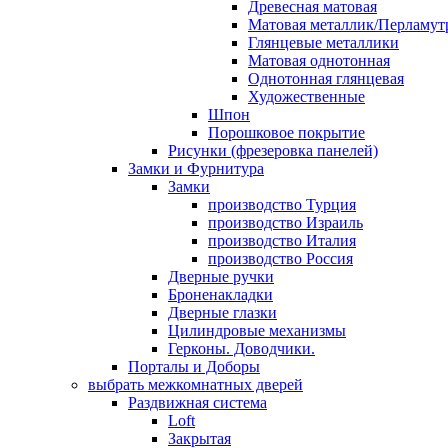
Древесная матовая
Матовая металлик/Перламут
Глянцевые металлики
Матовая однотонная
Однотонная глянцевая
Художественные
Шпон
Порошковое покрытие
Рисунки (фрезеровка панелей)
Замки и Фурнитура
Замки
производство Турция
производство Израиль
производство Италия
производство Россия
Дверные ручки
Броненакладки
Дверные глазки
Цилиндровые механизмы
Герконы. Доводчики.
Порталы и Доборы
выбрать межкомнатных дверей
Раздвижная система
Loft
Закрытая