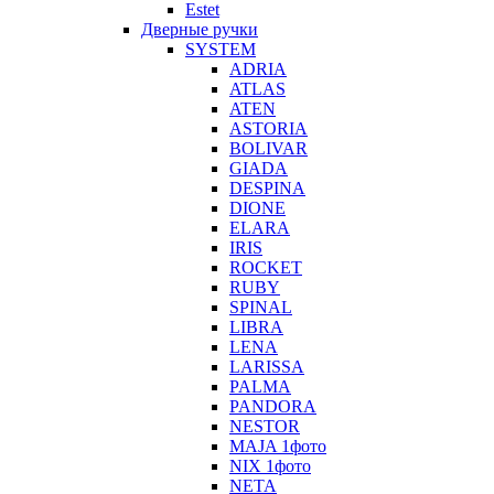
Estet
Дверные ручки
SYSTEM
ADRIA
ATLAS
ATEN
ASTORIA
BOLIVAR
GIADA
DESPINA
DIONE
ELARA
IRIS
ROCKET
RUBY
SPINAL
LIBRA
LENA
LARISSA
PALMA
PANDORA
NESTOR
MAJA 1фото
NIX 1фото
NETA