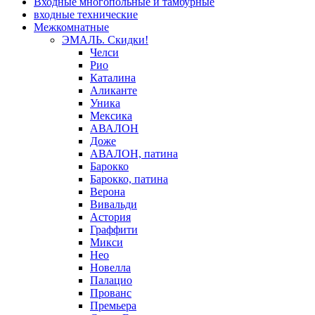
Входные многопольные и тамбурные
входные технические
Межкомнатные
ЭМАЛЬ. Скидки!
Челси
Рио
Каталина
Аликанте
Уника
Мексика
АВАЛОН
Доже
АВАЛОН, патина
Барокко
Барокко, патина
Верона
Вивальди
Астория
Граффити
Микси
Нео
Новелла
Палацио
Прованс
Премьера