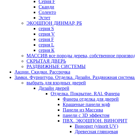
Серия F
Сканди
Соленто
Эстет
ЭКОШПОН ДИНМАР, РБ
серия S
серия V
серия F
серия L
серия К
МАССИВ все породы дерева, собственное производ
СКРЫТАЯ ДВЕРЬ
РАЗДВИЖНЫЕ СИСТЕМЫ
Акции. Скидки. Рассрочка
Замки. Фурнитура. Отделка. Дизайн. Раздвижная система
выбрать для входных дверей
Дизайн дверей
Отделка. Покрытие. RAl. Фанера
Фанера отделка для дверей
Крашеные панели мдф
Панели из Массива
панели с 3D эффектом
ПВХ. ЭКОШПОН. ВИНОРИТ
Винорит (vinorit UV)
Древесная глянцевая