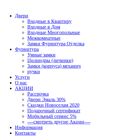
Двери
Входные в Квартиру
Входные в Дом
Входные Многопольные
Межкомнатные
Замки Фурнитура Отделка
Фурнитура
Умные замки
Цилиндры (личинки)
Замки (корпуса) механич
ручки
Услуги
О нас
АКЦИИ
Рассрочка
Двери Эмаль 30%
Скидки Новоселам 2020
Подарочный сертификат
Мобильный сервис 5%
----смотреть другие Акции----
Информация
Контакты