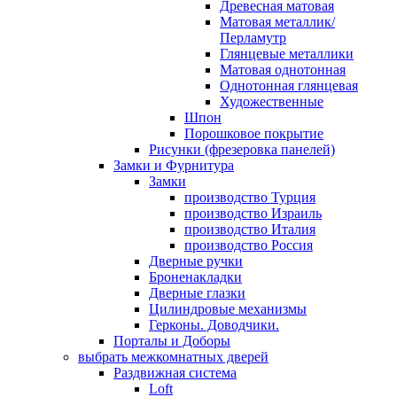
Древесная матовая
Матовая металлик/
Перламутр
Глянцевые металлики
Матовая однотонная
Однотонная глянцевая
Художественные
Шпон
Порошковое покрытие
Рисунки (фрезеровка панелей)
Замки и Фурнитура
Замки
производство Турция
производство Израиль
производство Италия
производство Россия
Дверные ручки
Броненакладки
Дверные глазки
Цилиндровые механизмы
Герконы. Доводчики.
Порталы и Доборы
выбрать межкомнатных дверей
Раздвижная система
Loft