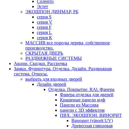
Соленто
Эстет
ЭКОШПОН ДИНМАР, РБ
серия S
серия V
серия F
серия L
серия К
МАССИВ все породы дерева, собственное
производство.
СКРЫТАЯ ДВЕРЬ
РАЗДВИЖНЫЕ СИСТЕМЫ
Акции. Скидки. Рассрочка
Замки. Фурнитура. Отделка. Дизайн. Раздвижная
система. Откосы.
выбрать для входных дверей
Дизайн дверей
Отделка. Покрытие. RAl. Фанера
Фанера отделка для дверей
Крашеные панели мдф
Панели из Массива
панели с 3D эффектом
ПВХ. ЭКОШПОН. ВИНОРИТ
Винорит (vinorit UV)
Древесная глянцевая