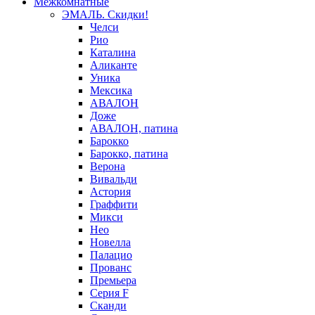
Межкомнатные
ЭМАЛЬ. Скидки!
Челси
Рио
Каталина
Аликанте
Уника
Мексика
АВАЛОН
Доже
АВАЛОН, патина
Барокко
Барокко, патина
Верона
Вивальди
Астория
Граффити
Микси
Нео
Новелла
Палацио
Прованс
Премьера
Серия F
Сканди