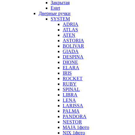
Закрытая
Estet
Дверные ручки
SYSTEM
ADRIA
ATLAS
ATEN
ASTORIA
BOLIVAR
GIADA
DESPINA
DIONE
ELARA
IRIS
ROCKET
RUBY
SPINAL
LIBRA
LENA
LARISSA
PALMA
PANDORA
NESTOR
MAJA 1фото
NIX 1фото