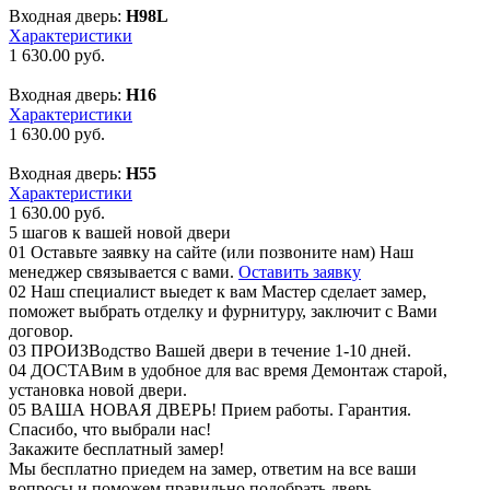
Входная дверь:
Н98L
Характеристики
1 630.00
руб.
Входная дверь:
Н16
Характеристики
1 630.00
руб.
Входная дверь:
Н55
Характеристики
1 630.00
руб.
5 шагов
к вашей новой двери
01
Оставьте заявку на сайте (или позвоните нам)
Наш
менеджер связывается с вами.
Оставить заявку
02
Наш специалист выедет к вам
Мастер сделает замер,
поможет выбрать отделку и фурнитуру, заключит с Вами
договор.
03
ПРОИЗВодство Вашей двери
в течение 1-10 дней.
04
ДОСТАВим в удобное для вас время
Демонтаж старой,
установка новой двери.
05
ВАША НОВАЯ ДВЕРЬ!
Прием работы. Гарантия.
Спасибо, что выбрали нас!
Закажите бесплатный замер!
Мы бесплатно приедем на замер, ответим на все ваши
вопросы и поможем правильно подобрать дверь.