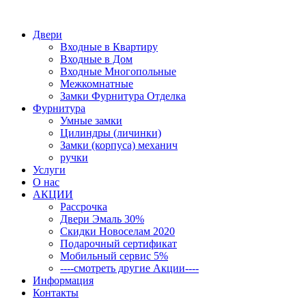
Двери
Входные в Квартиру
Входные в Дом
Входные Многопольные
Межкомнатные
Замки Фурнитура Отделка
Фурнитура
Умные замки
Цилиндры (личинки)
Замки (корпуса) механич
ручки
Услуги
О нас
АКЦИИ
Рассрочка
Двери Эмаль 30%
Скидки Новоселам 2020
Подарочный сертификат
Мобильный сервис 5%
----смотреть другие Акции----
Информация
Контакты