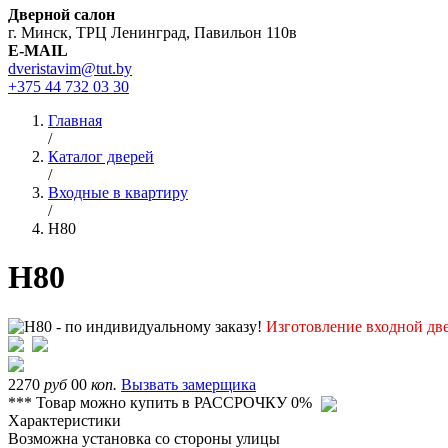
Дверной салон
г. Минск, ТРЦ Ленинград, Павильон 110в
E-MAIL
dveristavim@tut.by
+375 44
732 03 30
Главная
/
Каталог дверей
/
Входные в квартиру
/
Н80
Н80
Изготовление входной две
2270
руб
00
коп.
Вызвать замерщика
*** Товар можно купить в РАССРОЧКУ 0%
Характеристики
Возможна установка со стороны улицы