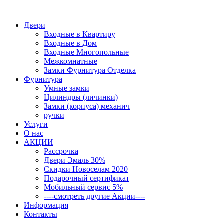
Двери
Входные в Квартиру
Входные в Дом
Входные Многопольные
Межкомнатные
Замки Фурнитура Отделка
Фурнитура
Умные замки
Цилиндры (личинки)
Замки (корпуса) механич
ручки
Услуги
О нас
АКЦИИ
Рассрочка
Двери Эмаль 30%
Скидки Новоселам 2020
Подарочный сертификат
Мобильный сервис 5%
----смотреть другие Акции----
Информация
Контакты