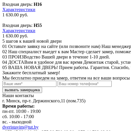
Входная дверь:
Н16
Характеристики
1 630.00
руб.
Входная дверь:
Н55
Характеристики
1 630.00
руб.
5 шагов
к вашей новой двери
01
Оставьте заявку на сайте (или позвоните нам)
Наш менеджер 
02
Наш специалист выедет к вам
Мастер сделает замер, поможе
03
ПРОИЗВодство Вашей двери
в течение 1-10 дней.
04
ДОСТАВим в удобное для вас время
Демонтаж старой, уста
05
ВАША НОВАЯ ДВЕРЬ!
Прием работы. Гарантия.
Спасибо, 
Закажите бесплатный замер!
Мы бесплатно приедем на замер, ответим на все ваши вопросы
Наши контакты
г. Минск, пр-т. Держинского,11 (пом.735)
Время работы:
пн-пт. 10:00 - 19:00
сб. 10:00 - 17:00
вс. - выходной
dveristavim@tut.by