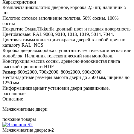
Характеристики
Комплектация:
полотно дверное, коробка 2,5 шт, наличник 5
шт.
Полотно:
сотовое заполнение полотна, 50% сосны, 100%
сосны
Покрытие:
ЭмальTikkurila ,ровный цвет и гладкая поверхность.
Цвет:
базовые: RAL 9003, 9010, 1013, 1019, 5014, 7044.
Цветовая гамма коллекции:
окраска дверей в любой цвет по
каталогу RAL, NCS
Коробка дверная:
коробка с уплотнителем телескопическая или
моноблок. Наличник телескопический или моноблок.
Конструкция:
массив сосны, древесно-волокнистая плита
высокой прочности HDF
Размер:
600х2000, 700х2000, 800х2000, 900х2000
Нестандартные размеры:
высота двери до 2500 мм, ширина до
1250 мм
Информация:
вариант установки двери раздвижные,
распашные
Описание
Межкомнатные двери
похожие товары
Межкомнаятна дверь:
s-2