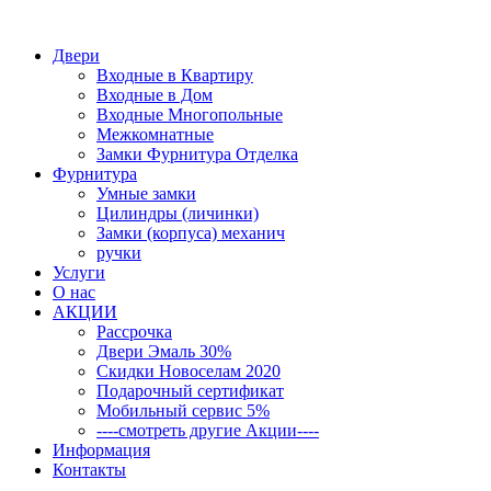
Двери
Входные в Квартиру
Входные в Дом
Входные Многопольные
Межкомнатные
Замки Фурнитура Отделка
Фурнитура
Умные замки
Цилиндры (личинки)
Замки (корпуса) механич
ручки
Услуги
О нас
АКЦИИ
Рассрочка
Двери Эмаль 30%
Скидки Новоселам 2020
Подарочный сертификат
Мобильный сервис 5%
----смотреть другие Акции----
Информация
Контакты