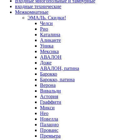
Входные многопольные и тамбурные
входные технические
Межкомнатные
ЭМАЛЬ. Скидки!
Челси
Рио
Каталина
Аликанте
Уника
Мексика
АВАЛОН
Доже
АВАЛОН, патина
Барокко
Барокко, патина
Верона
Вивальди
Астория
Граффити
Микси
Нео
Новелла
Палацио
Прованс
Премьера