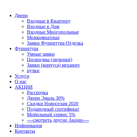
Двери
Входные в Квартиру
Входные в Дом
Входные Многопольные
Межкомнатные
Замки Фурнитура Отделка
Фурнитура
Умные замки
Цилиндры (личинки)
Замки (корпуса) механич
ручки
Услуги
О нас
АКЦИИ
Рассрочка
Двери Эмаль 30%
Скидки Новоселам 2020
Подарочный сертификат
Мобильный сервис 5%
----смотреть другие Акции----
Информация
Контакты