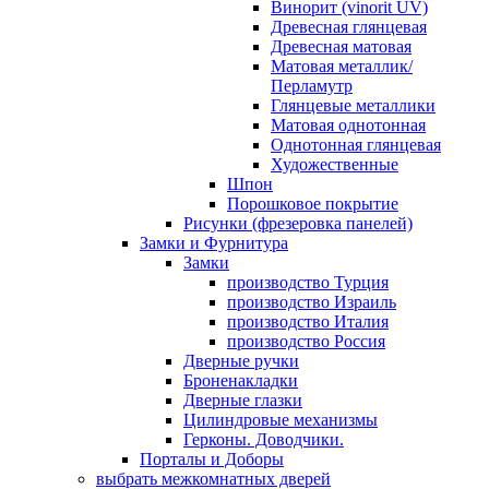
Винорит (vinorit UV)
Древесная глянцевая
Древесная матовая
Матовая металлик/
Перламутр
Глянцевые металлики
Матовая однотонная
Однотонная глянцевая
Художественные
Шпон
Порошковое покрытие
Рисунки (фрезеровка панелей)
Замки и Фурнитура
Замки
производство Турция
производство Израиль
производство Италия
производство Россия
Дверные ручки
Броненакладки
Дверные глазки
Цилиндровые механизмы
Герконы. Доводчики.
Порталы и Доборы
выбрать межкомнатных дверей