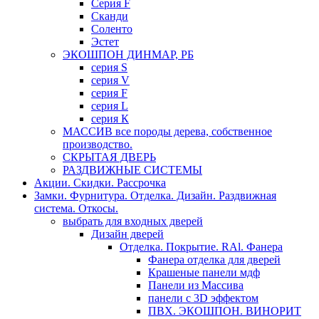
Серия F
Сканди
Соленто
Эстет
ЭКОШПОН ДИНМАР, РБ
серия S
серия V
серия F
серия L
серия К
МАССИВ все породы дерева, собственное
производство.
СКРЫТАЯ ДВЕРЬ
РАЗДВИЖНЫЕ СИСТЕМЫ
Акции. Скидки. Рассрочка
Замки. Фурнитура. Отделка. Дизайн. Раздвижная
система. Откосы.
выбрать для входных дверей
Дизайн дверей
Отделка. Покрытие. RAl. Фанера
Фанера отделка для дверей
Крашеные панели мдф
Панели из Массива
панели с 3D эффектом
ПВХ. ЭКОШПОН. ВИНОРИТ