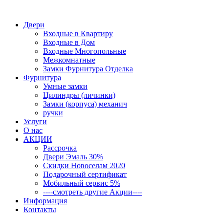
Двери
Входные в Квартиру
Входные в Дом
Входные Многопольные
Межкомнатные
Замки Фурнитура Отделка
Фурнитура
Умные замки
Цилиндры (личинки)
Замки (корпуса) механич
ручки
Услуги
О нас
АКЦИИ
Рассрочка
Двери Эмаль 30%
Скидки Новоселам 2020
Подарочный сертификат
Мобильный сервис 5%
----смотреть другие Акции----
Информация
Контакты