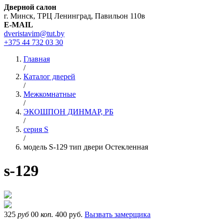
Дверной салон
г. Минск, ТРЦ Ленинград, Павильон 110в
E-MAIL
dveristavim@tut.by
+375 44
732 03 30
Главная
/
Каталог дверей
/
Межкомнатные
/
ЭКОШПОН ДИНМАР, РБ
/
серия S
/
модель S-129 тип двери Остекленная
s-129
325
руб
00
коп.
400 руб.
Вызвать замерщика