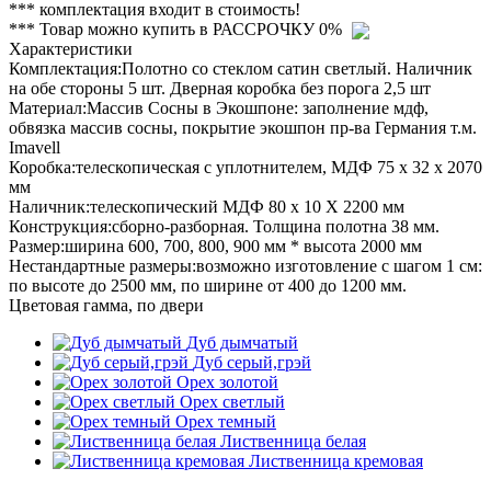
*** комплектация входит в стоимость!
*** Товар можно купить в РАССРОЧКУ 0%
Характеристики
Комплектация:
Полотно со стеклом сатин светлый. Наличник
на обе стороны 5 шт. Дверная коробка без порога 2,5 шт
Материал:
Массив Сосны в Экошпоне: заполнение мдф,
обвязка массив сосны, покрытие экошпон пр-ва Германия т.м.
Imavell
Коробка:
телескопическая с уплотнителем, МДФ 75 х 32 х 2070
мм
Наличник:
телескопический МДФ 80 х 10 Х 2200 мм
Конструкция:
сборно-разборная. Толщина полотна 38 мм.
Размер:
ширина 600, 700, 800, 900 мм * высота 2000 мм
Нестандартные размеры:
возможно изготовление с шагом 1 см:
по высоте до 2500 мм, по ширине от 400 до 1200 мм.
Цветовая гамма, по двери
Дуб дымчатый
Дуб серый,грэй
Орех золотой
Орех светлый
Орех темный
Лиственница белая
Лиственница кремовая