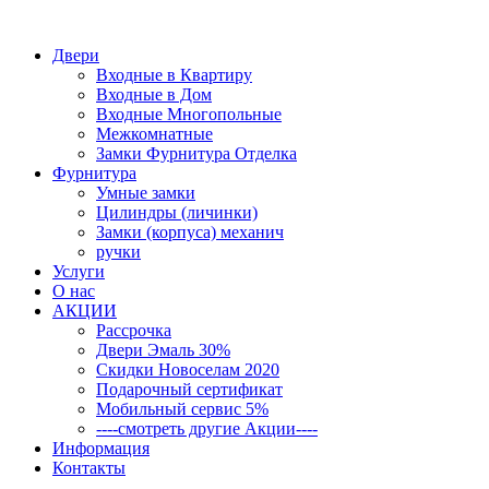
Двери
Входные в Квартиру
Входные в Дом
Входные Многопольные
Межкомнатные
Замки Фурнитура Отделка
Фурнитура
Умные замки
Цилиндры (личинки)
Замки (корпуса) механич
ручки
Услуги
О нас
АКЦИИ
Рассрочка
Двери Эмаль 30%
Скидки Новоселам 2020
Подарочный сертификат
Мобильный сервис 5%
----смотреть другие Акции----
Информация
Контакты