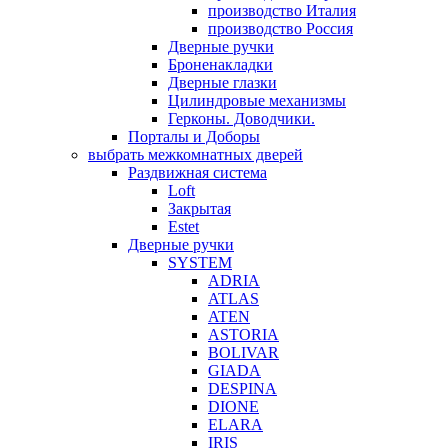
производство Италия
производство Россия
Дверные ручки
Броненакладки
Дверные глазки
Цилиндровые механизмы
Герконы. Доводчики.
Порталы и Доборы
выбрать межкомнатных дверей
Раздвижная система
Loft
Закрытая
Estet
Дверные ручки
SYSTEM
ADRIA
ATLAS
ATEN
ASTORIA
BOLIVAR
GIADA
DESPINA
DIONE
ELARA
IRIS