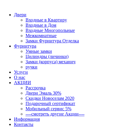
Двери
Входные в Квартиру
Входные в Дом
Входные Многопольные
Межкомнатные
Замки Фурнитура Отделка
Фурнитура
Умные замки
Цилиндры (личинки)
Замки (корпуса) механич
ручки
Услуги
О нас
АКЦИИ
Рассрочка
Двери Эмаль 30%
Скидки Новоселам 2020
Подарочный сертификат
Мобильный сервис 5%
----смотреть другие Акции----
Информация
Контакты