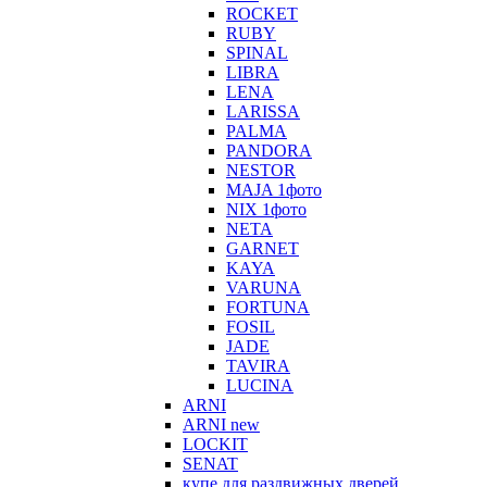
ROCKET
RUBY
SPINAL
LIBRA
LENA
LARISSA
PALMA
PANDORA
NESTOR
MAJA 1фото
NIX 1фото
NETA
GARNET
KAYA
VARUNA
FORTUNA
FOSIL
JADE
TAVIRA
LUCINA
ARNI
ARNI new
LOCKIT
SENAT
купе для раздвижных дверей