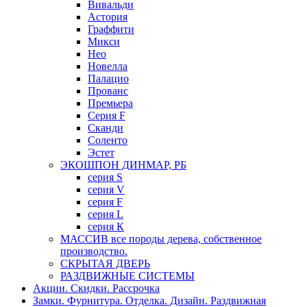
Вивальди
Астория
Граффити
Микси
Нео
Новелла
Палацио
Прованс
Премьера
Серия F
Сканди
Соленто
Эстет
ЭКОШПОН ДИНМАР, РБ
серия S
серия V
серия F
серия L
серия К
МАССИВ все породы дерева, собственное
производство.
СКРЫТАЯ ДВЕРЬ
РАЗДВИЖНЫЕ СИСТЕМЫ
Акции. Скидки. Рассрочка
Замки. Фурнитура. Отделка. Дизайн. Раздвижная